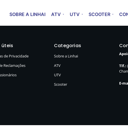
SOBRE A LINHAI
ATV
UTV
SCOOTER
CON
 úteis
Categorias
Con
Apoi
cas de Privacidade
Sobre a Linhai
de Reclamações
ATV
Tlf.:
Cham
sionários
UTV
E-ma
Scooter