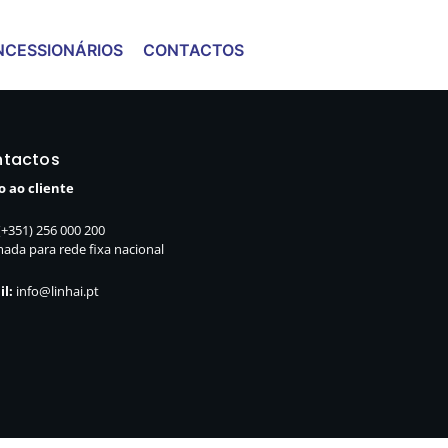
CESSIONÁRIOS
CONTACTOS
tactos
o ao cliente
(+351) 256 000 200
ada para rede fixa nacional
il:
info@linhai.pt