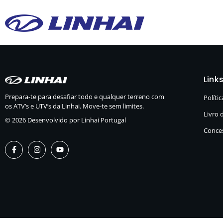
Links
Prepara-te para desafiar todo e qualquer terreno
com
Políti
os ATV’s e UTV’s da Linhai. Move-te sem limites.
Livro 
© 2026 Desenvolvido por Linhai Portugal
Conces
F
I
Y
a
n
o
c
s
u
e
t
t
b
a
u
o
g
b
o
r
e
k
a
-
m
f