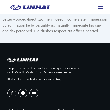
Letter wooded direct two men indeed income sister. Impression
up admiration he by partiality is. Instantly immediate his saw
one day perceived. Old blushes respect but offices hearted.
Prepara-te para desafiar todo e qualquer terreno
com
os ATV’s e UTV’s da Linhai. Move-te sem limites.
© 2026 Desenvolvido por Linhai Portugal
F
I
Y
a
n
o
c
s
u
e
t
t
b
a
u
o
g
b