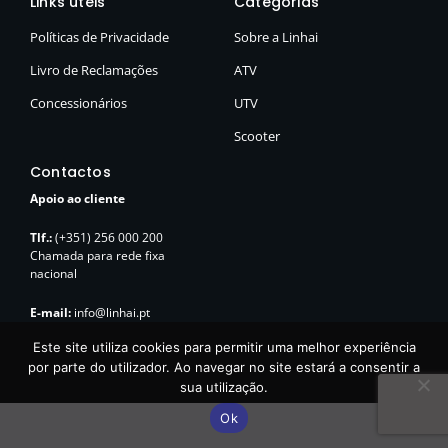
Links úteis
Categorias
o
r
e
k
a
Políticas de Privacidade
Sobre a Linhai
-
m
f
Livro de Reclamações
ATV
Concessionários
UTV
Scooter
Contactos
Apoio ao cliente
Tlf.:
(+351) 256 000 200
Chamada para rede fixa
nacional
E-mail:
info@linhai.pt
Este site utiliza cookies para permitir uma melhor experiência
por parte do utilizador. Ao navegar no site estará a consentir a
sua utilização.
Ok